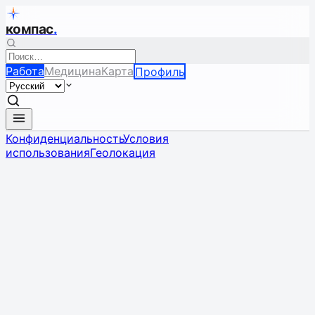
компас
.
Работа
Медицина
Карта
Профиль
Конфиденциальность
Условия
использования
Геолокация